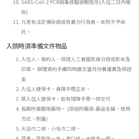
SARS-CoV-2 PCR病毒核酸檢驗陰性(入住二日內報
告)
凡患有法定傳染病或有暴力行為者，本院不予收
托。
入院時須準備文件物品
入住人、簽約人、保證人三者國民身分證或影本及
印章。 辦理簽約手續同時繳交當月份養護費及保證
金
入住人健保卡、身障手冊正本。
原入住人健保卡，如有殘障手冊一併交付
長期所需服用藥物。 (須檢附藥袋-藥品名稱、使用
方式、劑量)
大浴巾二條、小毛巾二條。
牙膏、牙刷各一支，漱口杯、水杯各一個。