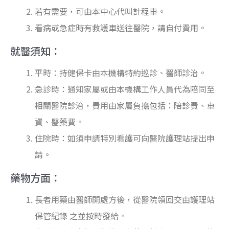
若有需要，可由本中心代叫計程車。
看病或急症時有救護車送往醫院，請自付費用。
就醫須知：
平時：持健保卡由本機構特約巡診、醫師診治。
急診時：通知家屬或由本機構工作人員代為陪同至
相關醫院診治，費用由家屬負擔包括：陪診費、車
資、醫藥費。
住院時：如須申請特別看護可向醫院護理站提出申
請。
藥物方面：
長者用藥由醫師開處方後，從醫院領回交由護理站
保管紀錄 之並按時發給。