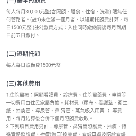
每人每月30,000元整(含照顧、膳食、住宿、洗滌) 限無任
何管路者。(註1)未住滿一個月者，以短期托顧費計算，每
日1500元整 (註2)繳費方式：入住同時繳納嗣後每月到期
日前五日繳付。
(二)短期托顧
每人每日照顧費1500元整
(三)其他費用
1.住院醫療：照顧看護費、診療費、住院醫藥費，車資等
一切費用由住民家屬負擔。耗材費（尿布、看護墊、衛生
紙、抽痰管、導尿管、鼻 胃管、蒸氣吸入用藥…）等費
用，每月結算後合併下個月照顧費收取。
2.下列項目費用另計：導尿管、鼻胃管照護費、抽痰、特
殊管路照護費、褥瘡(傷口)換藥費、看診車資及陪診看護